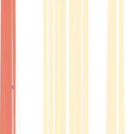
Ärzte