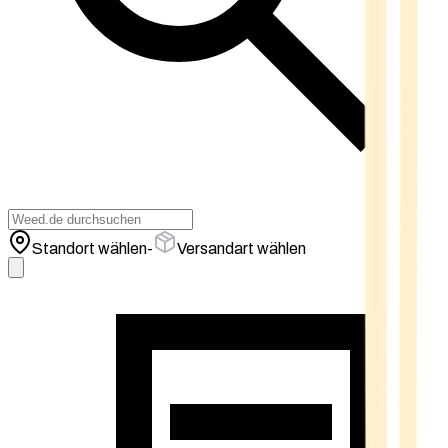
Standort wählen
-
Versandart wählen