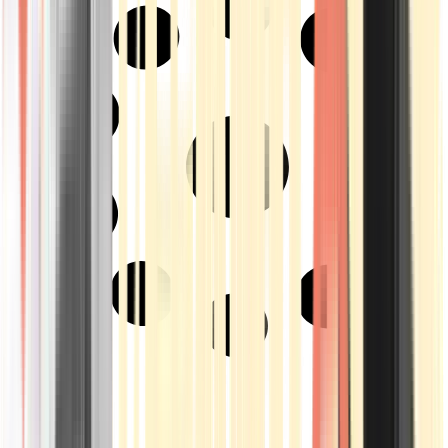
Strains