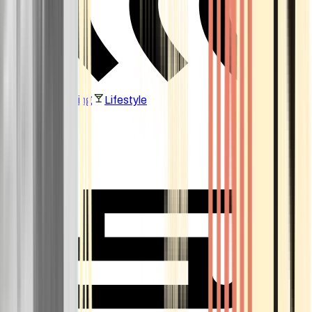
Vaping & Dabbing
Lifestyle