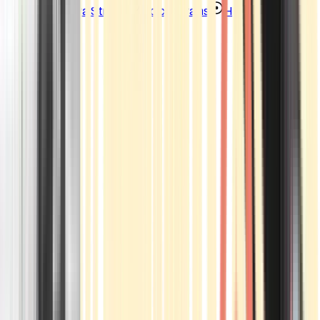
Strains
Sativa Strains
Indica Strains
Hybrid Strains
Standorte