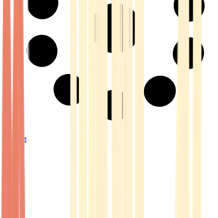
Strains