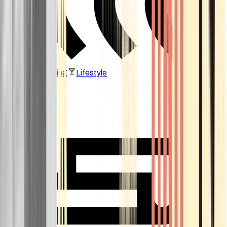
Vaping & Dabbing
Lifestyle