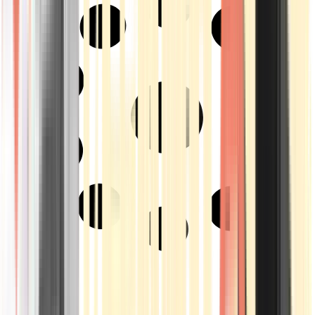
Strains