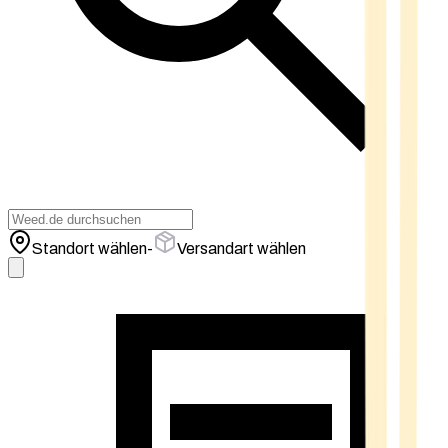
Standort wählen
-
Versandart wählen