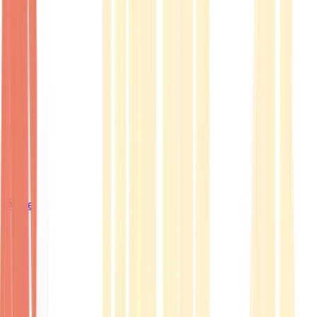
Ärzte