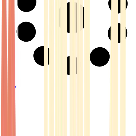
Strains