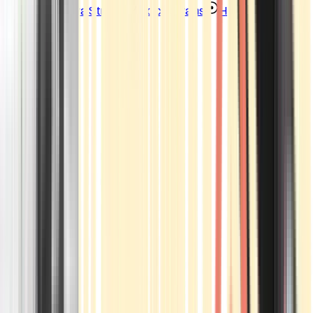
Strains
Sativa Strains
Indica Strains
Hybrid Strains
Standorte