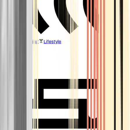
Vaping & Dabbing
Lifestyle