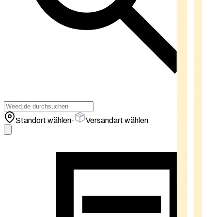
Standort wählen
-
Versandart wählen