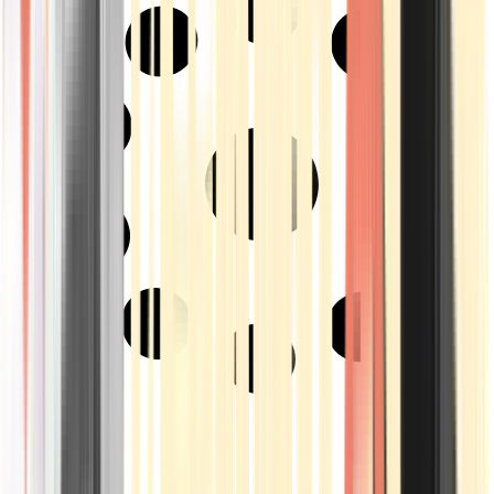
Strains