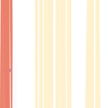
Ärzte