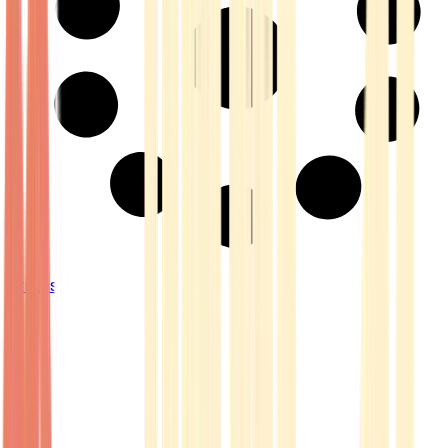
Strains