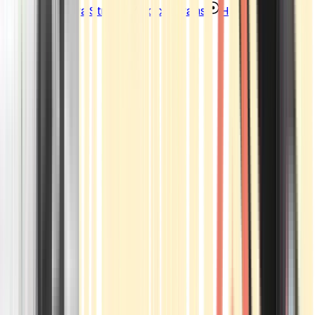
Strains
Sativa Strains
Indica Strains
Hybrid Strains
Standorte