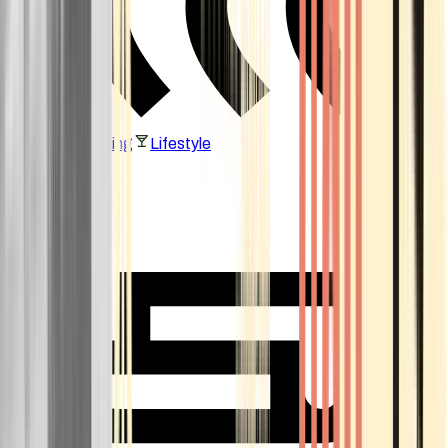
Vaping & Dabbing
Lifestyle