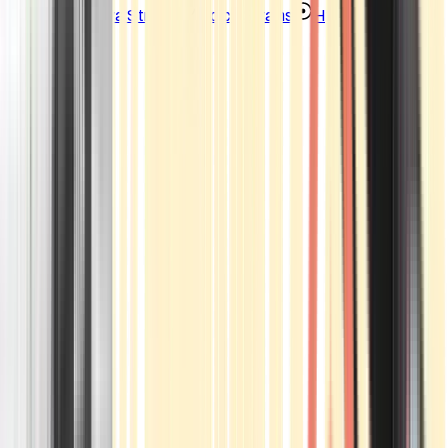
Strains
Sativa Strains
Indica Strains
Hybrid Strains
Standorte