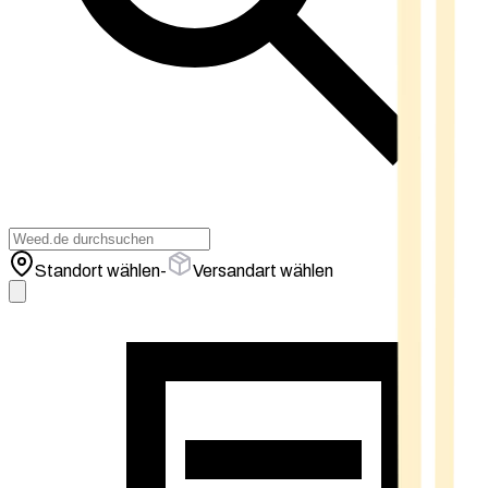
Standort wählen
-
Versandart wählen