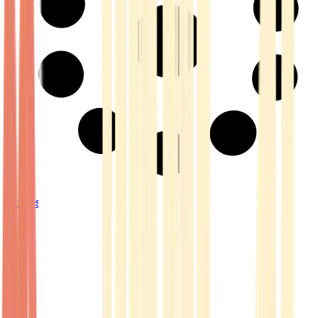
Strains