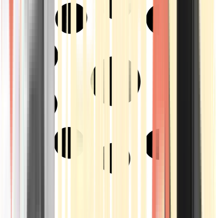
Strains