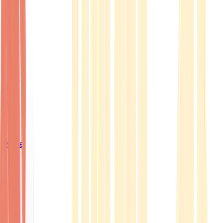
Ärzte