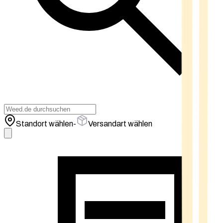
Standort wählen
-
Versandart wählen