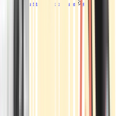
Strains
Sativa Strains
Indica Strains
Hybrid Strains
Standorte