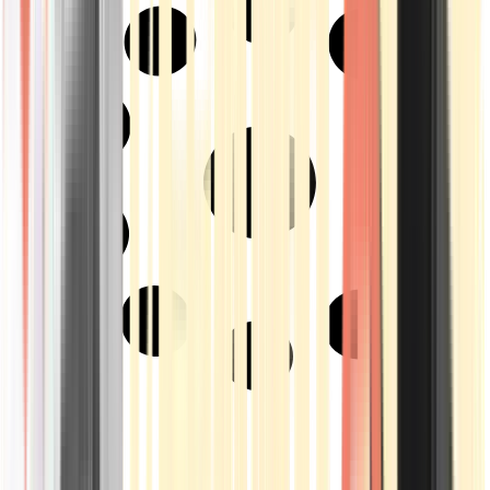
Strains