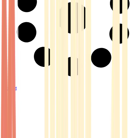
Strains