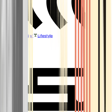
Vaping & Dabbing
Lifestyle