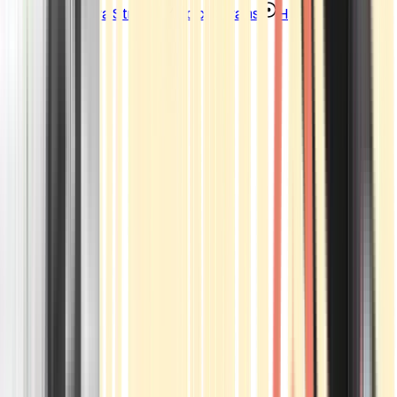
Strains
Sativa Strains
Indica Strains
Hybrid Strains
Standorte