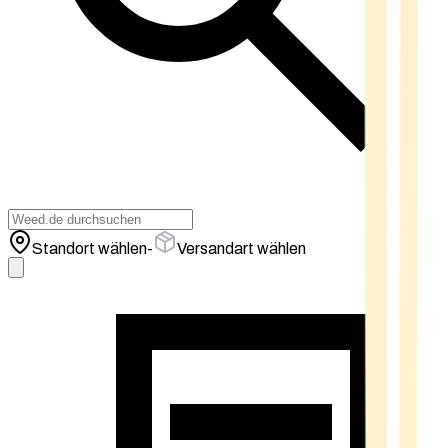
Standort wählen
-
Versandart wählen