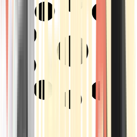
Strains