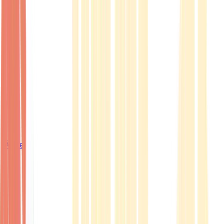
Ärzte