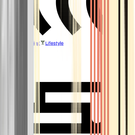
Vaping & Dabbing
Lifestyle