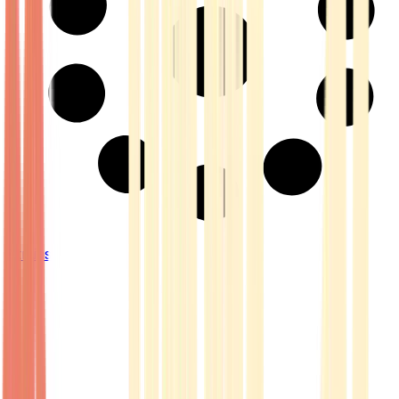
Strains