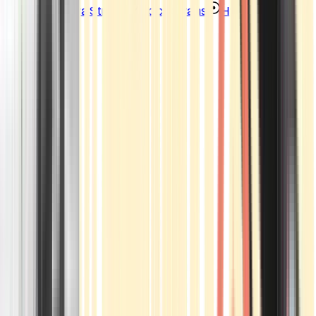
Strains
Sativa Strains
Indica Strains
Hybrid Strains
Standorte