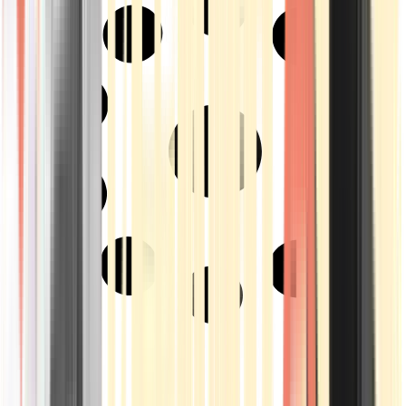
Strains