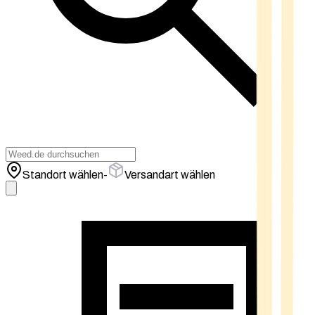
Standort wählen
-
Versandart wählen