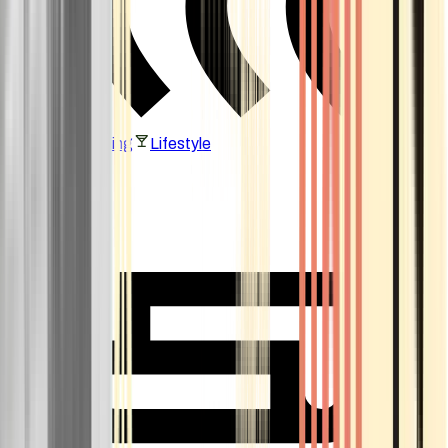
Vaping & Dabbing
Lifestyle