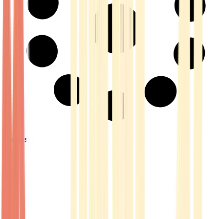
Strains