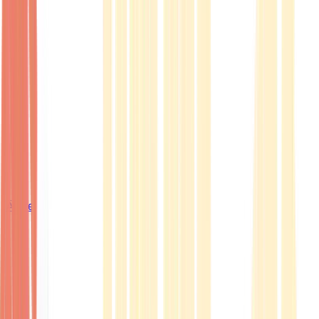
Ärzte