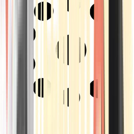
Strains