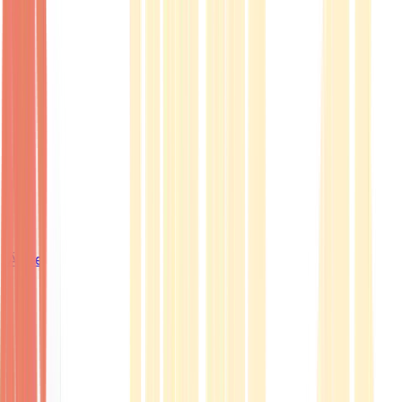
Ärzte