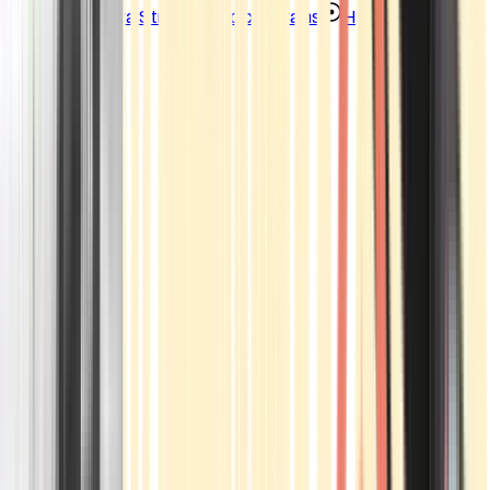
Strains
Sativa Strains
Indica Strains
Hybrid Strains
Standorte