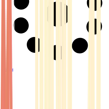
Strains