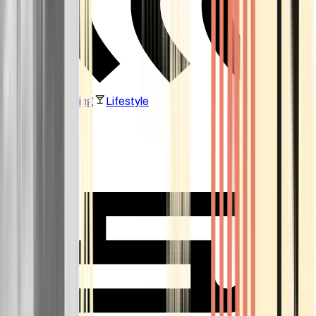
Vaping & Dabbing
Lifestyle