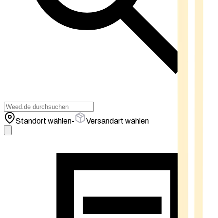
Standort wählen
-
Versandart wählen