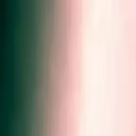
Zum Hauptinhalt springen
Weed.de: Cannabis Medizin, CBD
Dein Cannabis Kompass
Ansehen