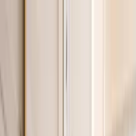
Zum Hauptinhalt springen
Weed.de: Cannabis Medizin, CBD
Dein Cannabis Kompass
Ansehen