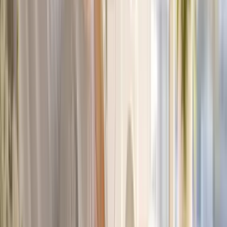
Strains