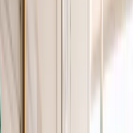
Standort wählen
-
Versandart wählen