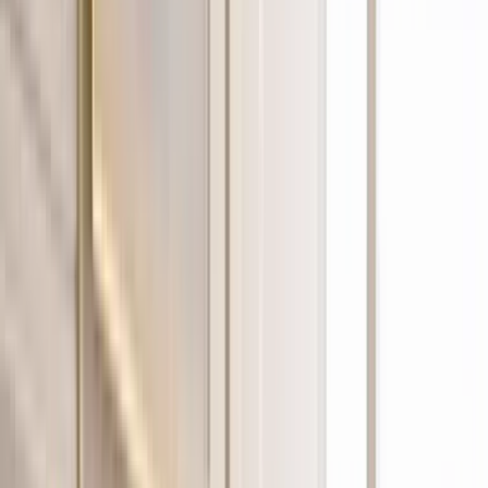
Ärzte