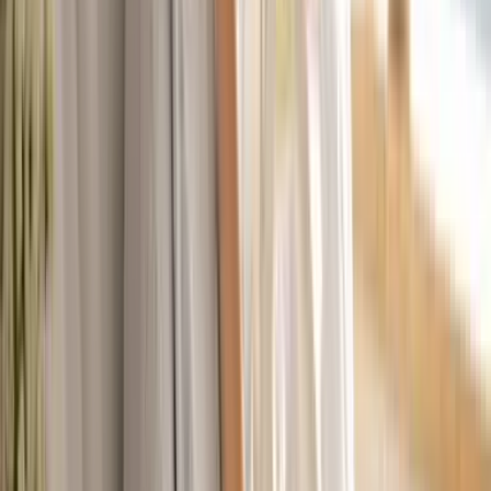
Strains
Sativa Strains
Indica Strains
Hybrid Strains
Standorte