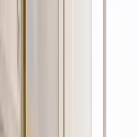
Strains