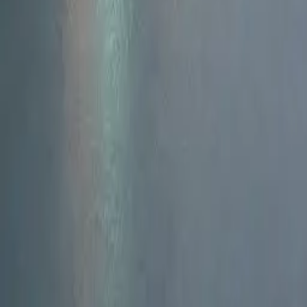
Standort wählen
-
Versandart wählen